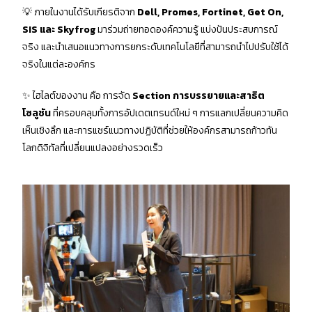
💡 ภายในงานได้รับเกียรติจาก
Dell, Promes, Fortinet
, Get On,
SIS และ
Skyfrog
มาร่วมถ่ายทอดองค์ความรู้ แบ่งปันประสบการณ์
จริง และนำเสนอแนวทางการยกระดับเทคโนโลยีที่สามารถนำไปปรับใช้ได้
จริงในแต่ละองค์กร
✨ ไฮไลต์ของงาน คือ การจัด
Section
การบรรยายและสาธิต
โซลูชัน
ที่ครอบคลุมทั้งการอัปเดตเทรนด์ใหม่ ๆ การแลกเปลี่ยนความคิด
เห็นเชิงลึก และการแชร์แนวทางปฏิบัติที่ช่วยให้องค์กรสามารถก้าวทัน
โลกดิจิทัลที่เปลี่ยนแปลงอย่างรวดเร็ว