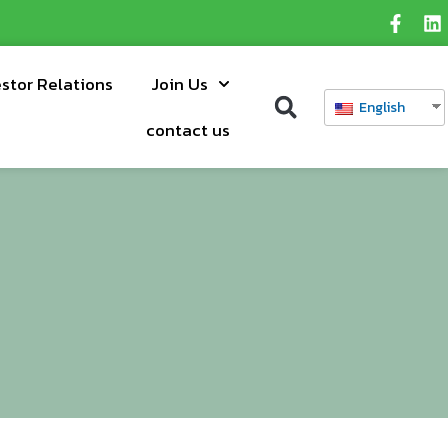
estor Relations
Join Us
English
contact us