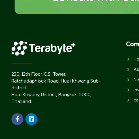
Com
H
Ab
230, 12th Floor, C.S. Tower,
Ne
Ratchadaphisek Road, Huai Khwang Sub-
district,
In
Huai Khwang District, Bangkok, 10310,
co
Thailand.