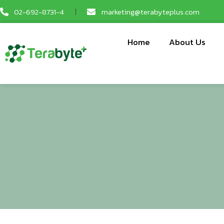
02-692-8731-4
marketing@terabyteplus.com
Home
About Us