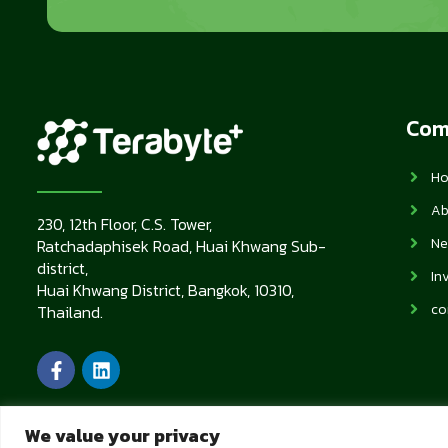
Com
H
Ab
230, 12th Floor, C.S. Tower,
Ne
Ratchadaphisek Road, Huai Khwang Sub-
district,
In
Huai Khwang District, Bangkok, 10310,
co
Thailand.
We value your privacy