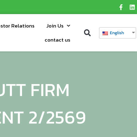
estor Relations
Join Us
English
contact us
UTT FIRM
NT 2/2569