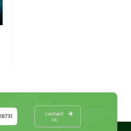
contact
28731
us