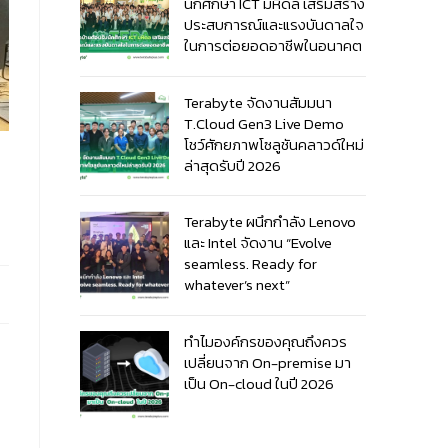
นักศึกษา ICT มหิดล เสริมสร้าง
ประสบการณ์และแรงบันดาลใจ
ในการต่อยอดอาชีพในอนาคต
Terabyte จัดงานสัมมนา
T.Cloud Gen3 Live Demo
โชว์ศักยภาพโซลูชันคลาวด์ใหม่
ล่าสุดรับปี 2026
Terabyte ผนึกกำลัง Lenovo
และ Intel จัดงาน “Evolve
seamless. Ready for
whatever’s next”
ทำไมองค์กรของคุณถึงควร
เปลี่ยนจาก On-premise มา
เป็น On-cloud ในปี 2026