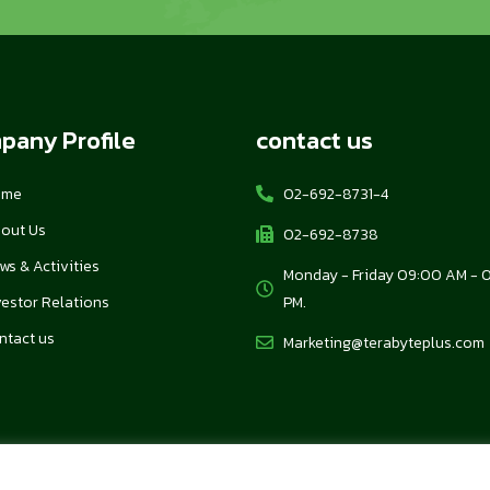
pany Profile
contact us
ome
02-692-8731-4
out Us
02-692-8738
ws & Activities
Monday - Friday 09:00 AM - 
vestor Relations
PM.
ntact us
Marketing@terabyteplus.com