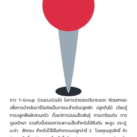
ชาว T-Group ร่วมแรงร่วมใจ ในการช่วยลดปริมาณขยะ คัดแยกขยะ
เพื่อการนำกลับมารีไซเคิลเป็นภาชนะสำหรับปลูกผัก ปลูกต้นไม้ เรียนรู้
การปลูกพืชผักสวนครัว ตั้งแต่การบ่มเมล็ดพันธุ์ การเตรียมดิน การ
ดูแลรักษา รวมถึงขั้นตอนการเพาะเมล็ดสำหรับไม้ยืนต้น พะยูง ประดู่
มะค่า สักทอง สำหรับไว้ใช้ในกิจกรรมปลูกป่าปี 2 โดยคุณสุรสิทธิ์ คิว