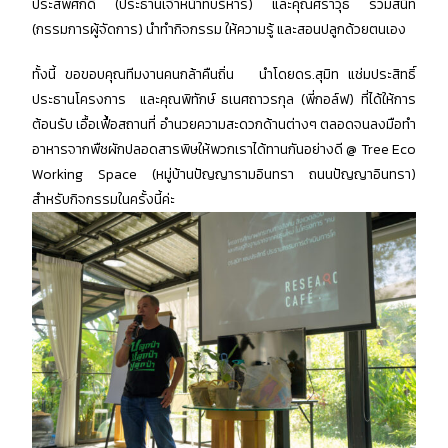
ประสพศักดิ์ (ประธานเจ้าหน้าที่บริหาร) และคุณศราวุธ ร่วมสนิท
(กรรมการผู้จัดการ) นำทำกิจกรรม ให้ความรู้ และสอนปลูกด้วยตนเอง
ทั้งนี้ ขอขอบคุณทีมงานคนกล้าคืนถิ่น นำโดยดร.สุมิท แช่มประสิทธิ์
ประธานโครงการ และคุณพิทักษ์ ธเนศถาวรกุล (พี่กอล์ฟ) ที่ได้ให้การ
ต้อนรับ เอื้อเฟื้อสถานที่ อำนวยความสะดวกด้านต่างๆ ตลอดจนลงมือทำ
อาหารจากพืชผักปลอดสารพิษให้พวกเราได้ทานกันอย่างดี @ Tree Eco
Working Space (หมู่บ้านปัญญารามอินทรา ถนนปัญญาอินทรา)
สำหรับกิจกรรมในครั้งนี้ค่ะ