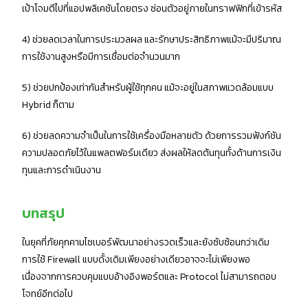
เป้าโจมตีไปที่แอปพลิเคชันโดยตรง ซ่อนตัวอยู่ภายในทราฟฟิกที่เข้ารหัส
4) ช่วยลดเวลาในการประมวลผล และรักษาประสิทธิภาพแม้จะมีปริมาณ
การใช้งานสูงหรือมีการเชื่อมต่อจำนวนมาก
5) ช่วยปกป้องเท่ากันสำหรับผู้ใช้ทุกคน แม้จะอยู่ในสภาพแวดล้อมแบบ
Hybrid ก็ตาม
6) ช่วยลดความจำเป็นในการใช้เครื่องมือหลายตัว ด้วยการรวมฟังก์ชัน
ความปลอดภัยไว้ในแพลตฟอร์มเดียว ส่งผลให้ลดต้นทุนทั้งด้านการเงิน
ทุนและการดำเนินงาน
บทสรุป
ในยุคที่ภัยคุกคามไซเบอร์พัฒนาอย่างรวดเร็วและยังซับซ้อนกว่าเดิม
การใช้ Firewall แบบดั้งเดิมเพียงอย่างเดียวอาจจะไม่เพียงพอ
เนื่องจากการควบคุมแบบอ้างอิงพอร์ตและ Protocol ไม่สามารถตอบ
โจทย์อีกต่อไป