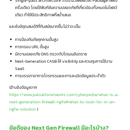
Single-pass architecture จะประมวลผลแต่ละ Package เพียง
ครั้งเดียว โดยใช้ฟังก์ชันความปลอดภัยที่เกี่ยวข้องทั้งหมดในโฟลว์
เดียว ทำให้มีประสิทธิภาพที่สม่ำเสมอ
และยังมีคุณสมบัติที่ทันสมัยมากขึ้น ไม่ว่าจะเป็น
การป้องกันภัยคุกคามขั้นสูง
การกรอง URL ขั้นสูง
มีความปลอดภัย DNS ตรวจจับโดเมนอันตราย
Next-Generation CASB ให้ visibility และควบคุมการใช้งาน
SaaS
การบรรเทาอาการโจรกรรมและการละเมิดข้อมูลประจำตัว
(อ้างอิงข้อมูลจาก
https://www.paloaltonetworks.com/cyberpedia/what-is-a-
next-generation-firewall-ngfw#what-to-look-for-in-an-
ngfw-solution
)
ข้อดีของ Next Gen Firewall มีอะไรบ้าง?